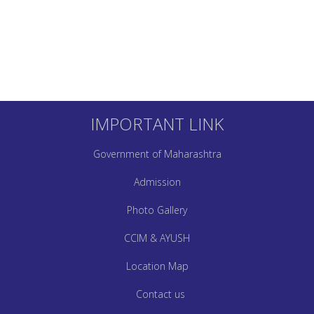
IMPORTANT LINK
Government of Maharashtra
Admission
Photo Gallery
CCIM & AYUSH
Location Map
Contact us