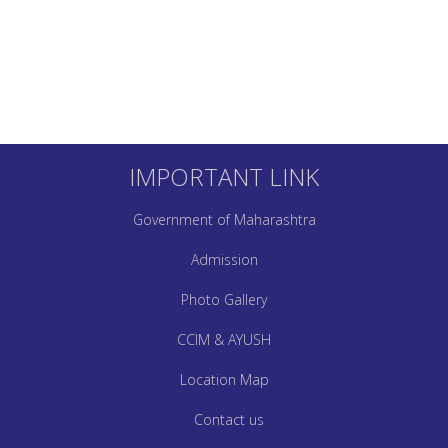
IMPORTANT LINK
Government of Maharashtra
Admission
Photo Gallery
CCIM & AYUSH
Location Map
Contact us