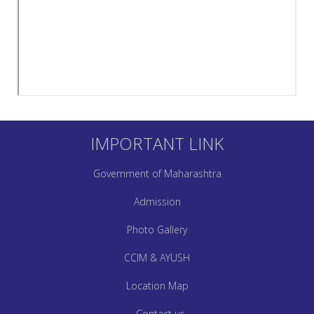
IMPORTANT LINK
Government of Maharashtra
Admission
Photo Gallery
CCIM & AYUSH
Location Map
Contact us