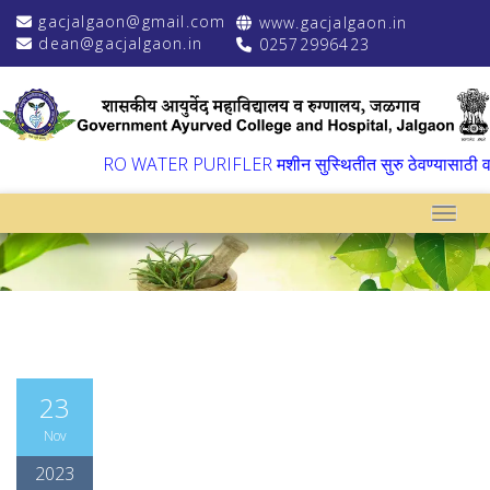
gacjalgaon@gmail.com
www.gacjalgaon.in
dean@gacjalgaon.in
02572996423
▼
RO WATER PURIFLER मशीन सुस्थितीत सुरु ठेवण्यासाठी वार्ष
Toggle
23
Nov
2023