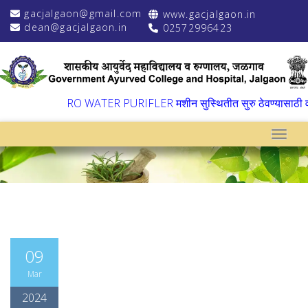
gacjalgaon@gmail.com
www.gacjalgaon.in
dean@gacjalgaon.in
02572996423
▼
RO WATER PURIFLER मशीन सुस्थितीत सुरु ठेवण्यासाठी वार्ष
Toggle
09
Mar
2024