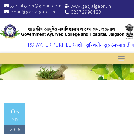
gacjalgaon@gmail.com
www.gacjalgaon.in
dean@gacjalgaon.in
02572996423
▼
RO WATER PURIFLER मशीन सुस्थितीत सुरु ठेवण्यासाठी वार्षि
Toggle
05
May
2026